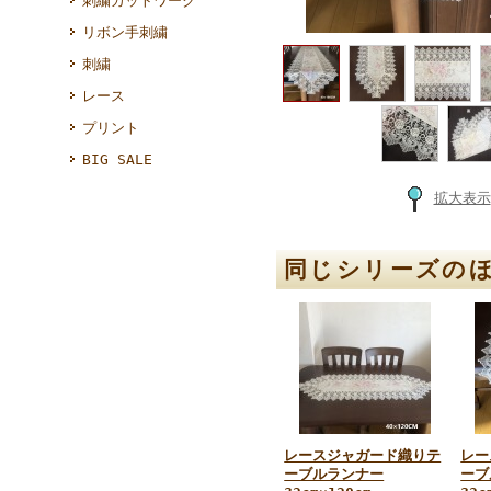
刺繍カットワーク
リボン手刺繍
刺繍
レース
プリント
BIG SALE
拡大表示
同じシリーズの
レースジャガード織りテ
レー
ーブルランナー
ーブ