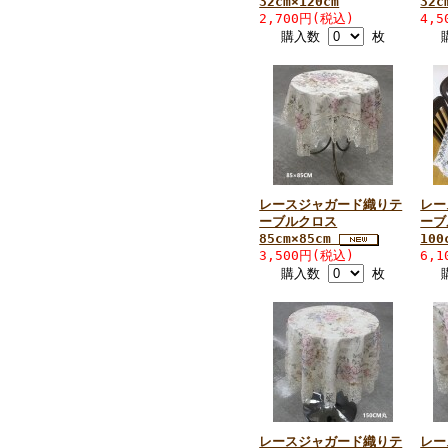
32cm×120cm
32c
2,700円(税込)
4,
購入数
枚
レースジャガード織りテ
レー
ーブルクロス
ーブ
85cm×85cm
100
3,500円(税込)
6,
購入数
枚
レースジャガード織りテ
レー