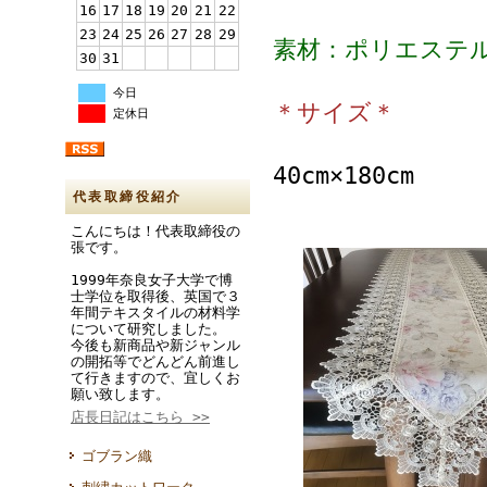
16
17
18
19
20
21
22
23
24
25
26
27
28
29
素材：ポリエステル
30
31
今日
＊サイズ＊
定休日
40cm×180cm
代表取締役紹介
こんにちは！代表取締役の
張です。
1999年奈良女子大学で博
士学位を取得後、英国で３
年間テキスタイルの材料学
について研究しました。
今後も新商品や新ジャンル
の開拓等でどんどん前進し
て行きますので、宜しくお
願い致します。
店長日記はこちら >>
ゴブラン織