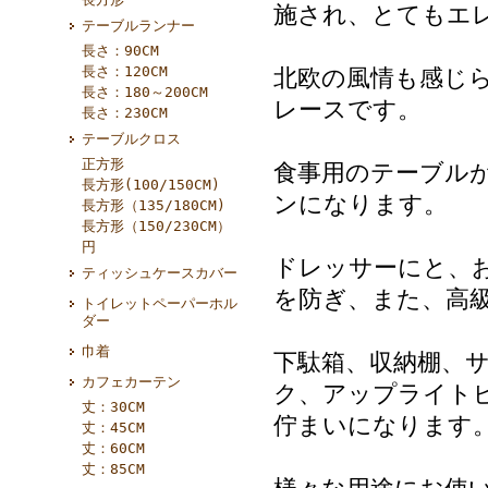
施され、とてもエ
テーブルランナー
長さ：90CM
長さ：120CM
北欧の風情も感じ
長さ：180～200CM
レースです。
長さ：230CM
テーブルクロス
正方形
食事用のテーブル
長方形(100/150CM)
ンになります。
長方形（135/180CM)
長方形（150/230CM）
円
ドレッサーにと、
ティッシュケースカバー
を防ぎ、また、高
トイレットペーパーホル
ダー
巾着
下駄箱、収納棚、
カフェカーテン
ク、アップライト
丈：30CM
佇まいになります
丈：45CM
丈：60CM
丈：85CM