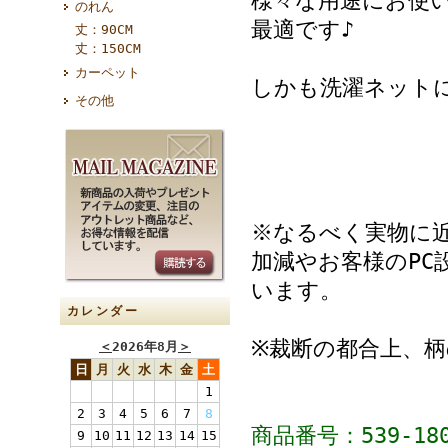
様々な用途にお使
のれん
最適です♪
丈：90CM
丈：150CM
カーペット
しかも洗濯ネット
その他
※なるべく実物に
加減やお客様のPC
います。
カレンダー
※裁断の都合上、
＜
2026年8月
＞
日
月
火
水
木
金
土
1
2
3
4
5
6
7
8
商品番号：539-18
9
10
11
12
13
14
15