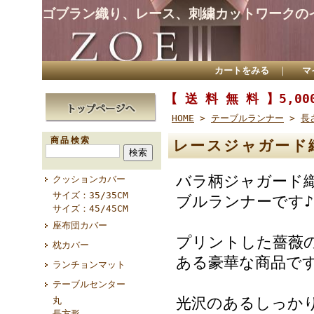
ゴブラン織り、レース、刺繍カットワークの
カートをみる
｜
マ
【 送 料 無 料 】5,
HOME
>
テーブルランナー
>
長
商品検索
レースジャガード織
バラ柄ジャガード
クッションカバー
サイズ：35/35CM
ブルランナーです♪
サイズ：45/45CM
座布団カバー
プリントした薔薇
枕カバー
ある豪華な商品で
ランチョンマット
テーブルセンター
光沢のあるしっか
丸
長方形