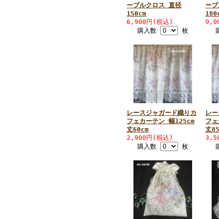
ーブルクロス 直径
ーブ
150cm
180
6,900円(税込)
9,
購入数
枚
レースジャガード織りカ
レー
フェカーテン 幅125cm
フェ
丈60cm
丈85
2,900円(税込)
3,
購入数
枚