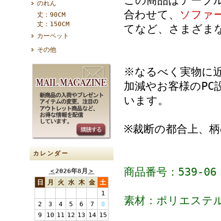
この商品はテーブ
のれん
合わせて、
ソファ
丈：90CM
丈：150CM
てなど、さまざま
カーペット
その他
※なるべく実物に
加減やお客様のPC
います。
※裁断の都合上、
カレンダー
商品番号：539-06
＜
2026年8月
＞
日
月
火
水
木
金
土
1
素材：ポリエステル
2
3
4
5
6
7
8
9
10
11
12
13
14
15