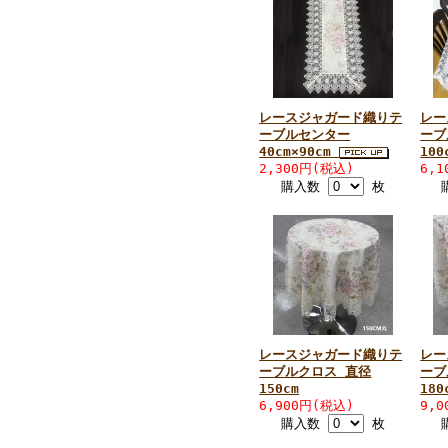
レースジャガード織りテ
レー
ーブルセンター
ーブ
40cm×90cm
100
2,300円(税込)
6,
購入数
枚
レースジャガード織りテ
レー
ーブルクロス 直径
ーブ
150cm
180
6,900円(税込)
9,
購入数
枚