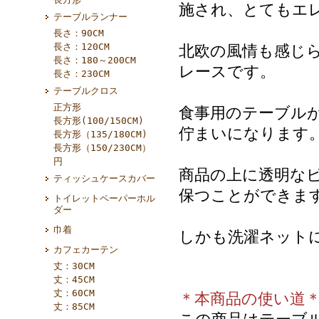
施され、とてもエ
テーブルランナー
長さ：90CM
長さ：120CM
北欧の風情も感じ
長さ：180～200CM
レースです。
長さ：230CM
テーブルクロス
正方形
食事用のテーブル
長方形(100/150CM)
佇まいになります
長方形（135/180CM)
長方形（150/230CM）
円
商品の上に透明な
ティッシュケースカバー
保つことができま
トイレットペーパーホル
ダー
巾着
しかも洗濯ネット
カフェカーテン
丈：30CM
丈：45CM
丈：60CM
＊本商品の使い道
丈：85CM