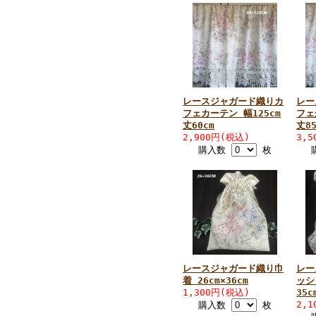
レースジャガード織りカ
レー
フェカーテン 幅125cm
フェ
丈60cm
丈85
2,900円(税込)
3,
購入数
枚
レースジャガード織り巾
レー
着 26cm×36cm
ッシ
1,300円(税込)
35c
2,
購入数
枚