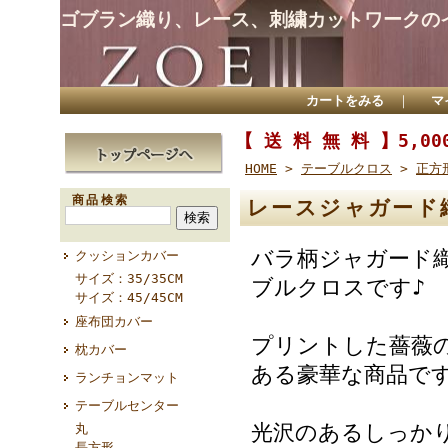
ゴブラン織り、レース、刺繍カットワークの
カートをみる
｜
マ
【 送 料 無 料 】5,
HOME
>
テーブルクロス
>
正方
商品検索
レースジャガード織
バラ柄ジャガード
クッションカバー
サイズ：35/35CM
ブルクロスです♪
サイズ：45/45CM
座布団カバー
プリントした薔薇
枕カバー
ある豪華な商品で
ランチョンマット
テーブルセンター
光沢のあるしっか
丸
長方形