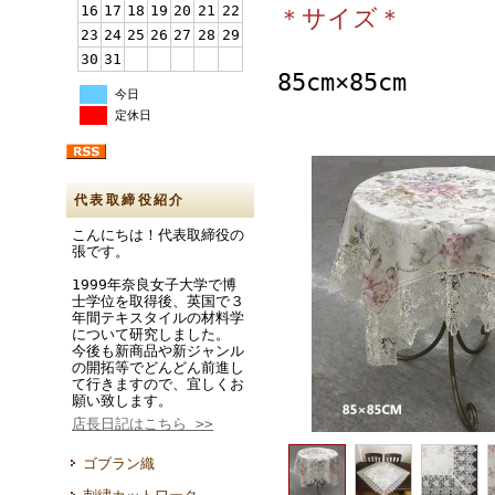
16
17
18
19
20
21
22
＊サイズ＊
23
24
25
26
27
28
29
30
31
85cm×85cm
今日
定休日
代表取締役紹介
こんにちは！代表取締役の
張です。
1999年奈良女子大学で博
士学位を取得後、英国で３
年間テキスタイルの材料学
について研究しました。
今後も新商品や新ジャンル
の開拓等でどんどん前進し
て行きますので、宜しくお
願い致します。
店長日記はこちら >>
ゴブラン織