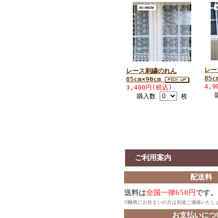
レー
レース刺繍のれん
85c
85cm×90cm
4,
3,400円(税込)
購入数
枚
ご利用案内
配送料
送料は
全国一律650円
です。
※離島にお住まいの方は別途ご連絡いたし
お支払いにつ