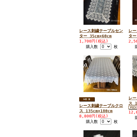
レース刺繍テーブルセン
レー
ター 35cm×60cm
ター 
1,700円(税込)
2,
購入数
枚
レー
ス 1
レース刺繍テーブルクロ
ス 135cm×180cm
12
8,800円(税込)
購入数
枚