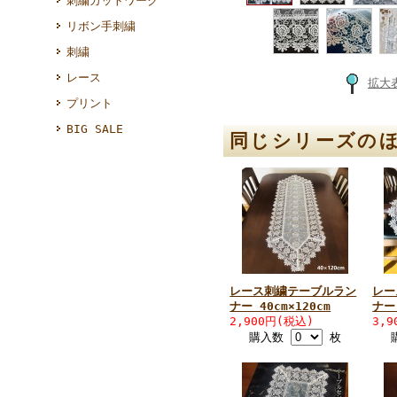
刺繍カットワーク
リボン手刺繍
刺繍
レース
拡大
プリント
BIG SALE
同じシリーズの
レース刺繍テーブルラン
レー
ナー 40cm×120cm
ナー 
2,900円(税込)
3,
購入数
枚