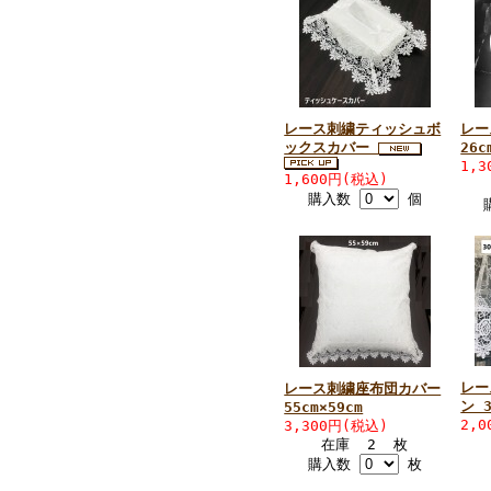
レース刺繍ティッシュボ
レー
ックスカバー
26c
1,
1,600円(税込)
購入数
個
レー
レース刺繍座布団カバー
ン 3
55cm×59cm
2,
3,300円(税込)
在庫 2 枚
購入数
枚