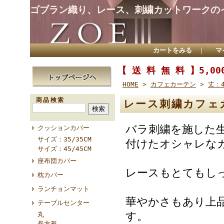
ゴブラン織り、レース、刺繍カットワークの
カートをみる
｜
マ
【 送 料 無 料 】5,
HOME
>
カフェカーテン
>
丈：4
商品検索
レース刺繍カフェカー
バラ刺繍を施した
クッションカバー
サイズ：35/35CM
付けたオシャレな
サイズ：45/45CM
座布団カバー
レースもとてもし
枕カバー
ランチョンマット
華やかさもあり上
テーブルセンター
す。
丸
長方形