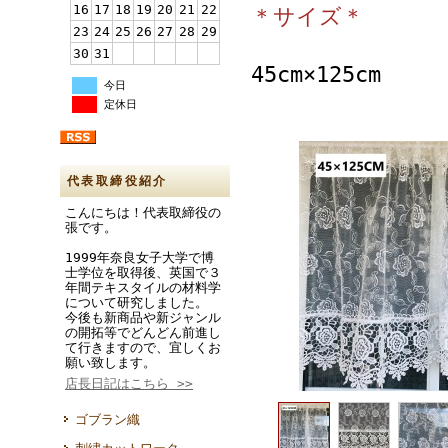
16
17
18
19
20
21
22
＊サイズ＊
23
24
25
26
27
28
29
30
31
45cm×125cm
今日
定休日
代表取締役紹介
こんにちは！代表取締役の
張です。
1999年奈良女子大学で博
士学位を取得後、英国で３
年間テキスタイルの材料学
について研究しました。
今後も新商品や新ジャンル
の開拓等でどんどん前進し
て行きますので、宜しくお
願い致します。
店長日記はこちら >>
ゴブラン織