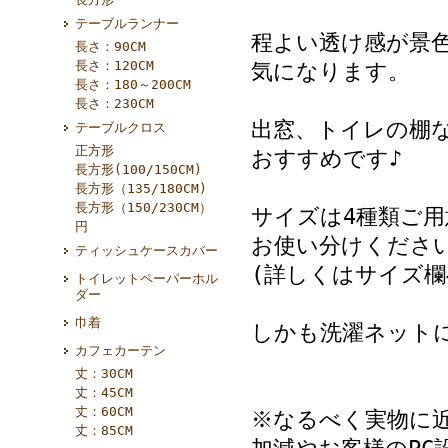
テーブルランナー
程よい透け感が景
長さ：90CM
長さ：120CM
気になります。
長さ：180～200CM
長さ：230CM
出窓、トイレの棚
テーブルクロス
正方形
おすすめです♪
長方形(100/150CM)
長方形（135/180CM)
長方形（150/230CM）
サイズは4種類ご
円
お使い分けください
ティッシュケースカバー
(詳しくはサイズ欄
トイレットペーパーホル
ダー
巾着
しかも洗濯ネット
カフェカーテン
丈：30CM
丈：45CM
丈：60CM
※なるべく実物に
丈：85CM