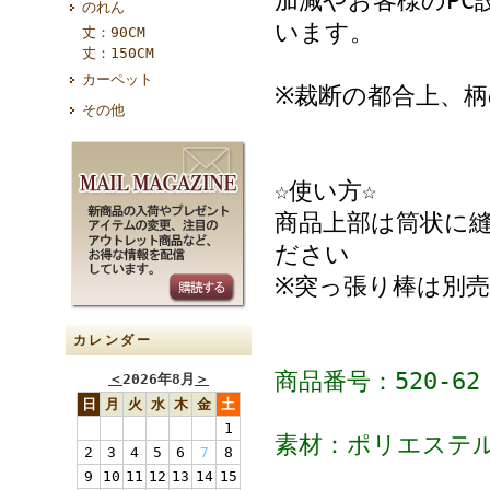
加減やお客様のPC
のれん
います。
丈：90CM
丈：150CM
カーペット
※裁断の都合上、
その他
☆使い方☆
商品上部は筒状に
ださい
※突っ張り棒は別売
カレンダー
商品番号：520-62
＜
2026年8月
＞
日
月
火
水
木
金
土
1
素材：ポリエステル
2
3
4
5
6
7
8
9
10
11
12
13
14
15