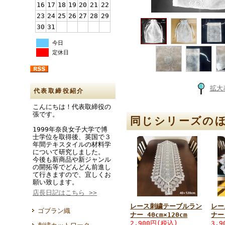
16
17
18
19
20
21
22
23
24
25
26
27
28
29
30
31
今日
定休日
拡大
代表取締役紹介
こんにちは！代表取締役の
張です。
同じシリーズの
1999年奈良女子大学で博
士学位を取得後、英国で３
年間テキスタイルの材料学
について研究しました。
今後も新商品や新ジャンル
の開拓等でどんどん前進し
て行きますので、宜しくお
願い致します。
店長日記はこちら >>
レース刺繍テーブルラン
レー
ゴブラン織
ナー 40cm×120cm
ナー 
2,900円(税込)
3,