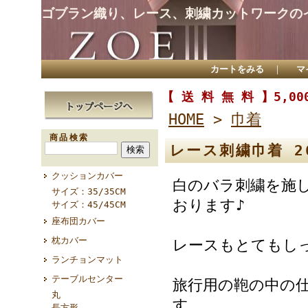
ゴブラン織り、レース、刺繍カットワークの
カートをみる
｜
マ
【 送 料 無 料 】5,
HOME
>
巾着
商品検索
レース刺繍巾着 26
クッションカバー
白のバラ刺繍を施
サイズ：35/35CM
おります♪
サイズ：45/45CM
座布団カバー
枕カバー
レースもとてもし
ランチョンマット
テーブルセンター
旅行用の鞄の中の
丸
す。
長方形