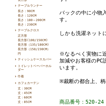
テーブルランナー
長さ：90CM
バックの中に小物
長さ：120CM
す。
長さ：180～200CM
長さ：230CM
テーブルクロス
しかも洗濯ネット
正方形
長方形(100/150CM)
長方形（135/180CM)
長方形（150/230CM）
※なるべく実物に
円
ティッシュケースカバー
加減やお客様のPC
トイレットペーパーホル
います。
ダー
巾着
※裁断の都合上、
カフェカーテン
丈：30CM
丈：45CM
丈：60CM
商品番号：520-24
丈：85CM