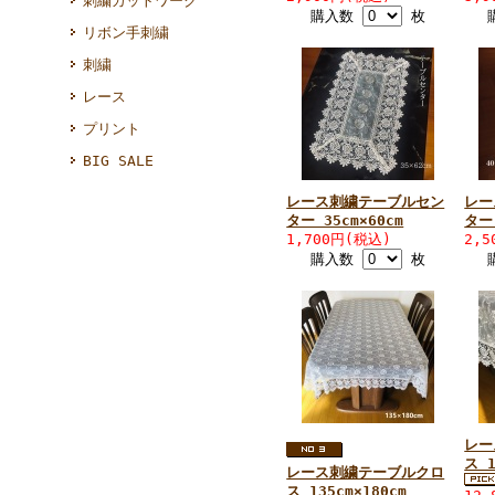
刺繍カットワーク
購入数
枚
リボン手刺繍
刺繍
レース
プリント
BIG SALE
レース刺繍テーブルセン
レー
ター 35cm×60cm
ター 
1,700円(税込)
2,
購入数
枚
レー
ス 1
レース刺繍テーブルクロ
ス 135cm×180cm