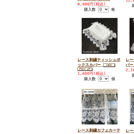
12
8,800円(税込)
購入数
枚
レース刺繍ティッシュボ
レー
ックスカバー
バー 
2,
1,600円(税込)
購入数
個
レース刺繍カフェカーテ
レー