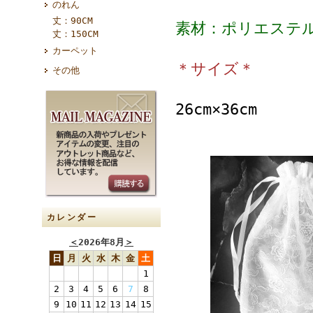
のれん
丈：90CM
素材：ポリエステル
丈：150CM
カーペット
＊サイズ＊
その他
26cm×36cm
カレンダー
＜
2026年8月
＞
日
月
火
水
木
金
土
1
2
3
4
5
6
7
8
9
10
11
12
13
14
15