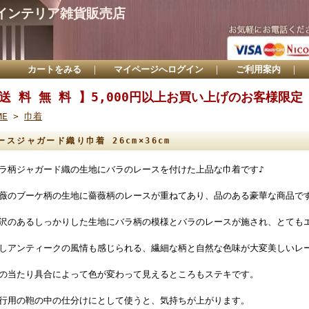
インテリア雑貨販売店
カートをみる
｜
マイページへログイン
｜
ご利用案内
｜
 送 料 無 料 】5,000円以上お買い上げのお客様限定
ME
>
巾着
ースジャガード織り巾着 26cm×36cm
ラ柄ジャガード織の生地にバラのレースを付けた上品な巾着です♪
薇のブーケ柄の生地に薔薇柄のレースが重ねてあり、品のある豪華な商品で
沢のあるしっかりした生地にバラ柄の模様とバラのレースが施され、とても
しアンティークの風情も感じられる、繊細な柄と自然な色味が大変美しいレ
の当たり具合によって色が変わって見えるところもステキです。
行用の鞄の中の仕分けにとして使うと、気持ちが上がります。