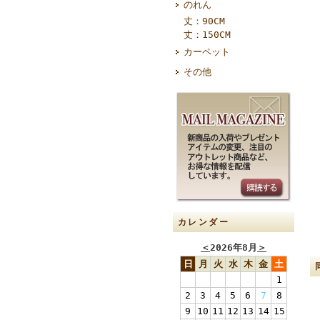
のれん
丈：90CM
丈：150CM
カーペット
その他
カレンダー
＜
2026年8月
＞
日
月
火
水
木
金
土
1
2
3
4
5
6
7
8
9
10
11
12
13
14
15