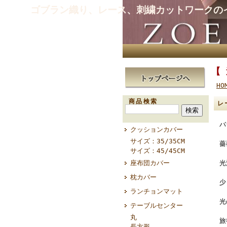
ゴブラン織り、レース、刺繍カットワークの
【
HO
商品検索
レ
バ
クッションカバー
サイズ：35/35CM
薔
サイズ：45/45CM
座布団カバー
光
枕カバー
少
ランチョンマット
光
テーブルセンター
丸
旅
長方形