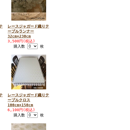
テ
レースジャガード織りテ
ーブルランナー
32cm×230cm
3,500円(税込)
購入数
枚
テ
レースジャガード織りテ
ーブルクロス
100cm×150cm
6,100円(税込)
購入数
枚