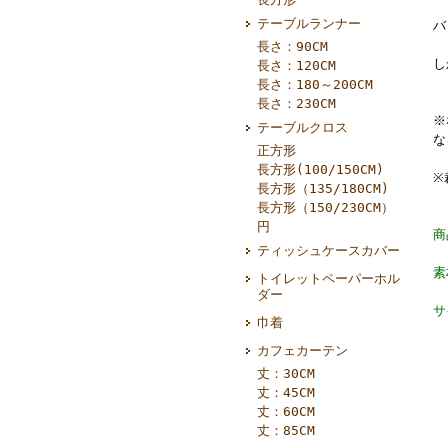
テーブルランナー
バ
長さ：90CM
し
長さ：120CM
長さ：180～200CM
長さ：230CM
※
テーブルクロス
な
正方形
長方形(100/150CM)
※
長方形（135/180CM)
長方形（150/230CM）
円
商
ティッシュケースカバー
素
トイレットペーパーホル
ダー
サ
巾着
カフェカーテン
丈：30CM
丈：45CM
丈：60CM
丈：85CM