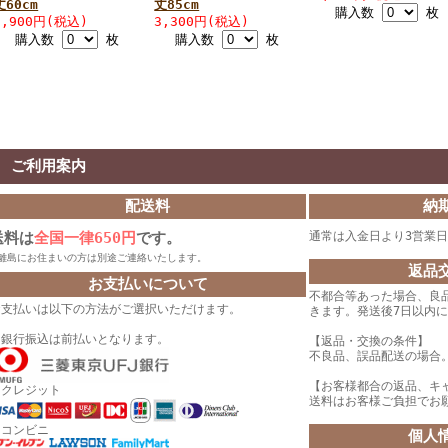
丈60cm
丈85cm
購入数
枚
2,900円(税込)
3,300円(税込)
購入数
枚
購入数
枚
ご利用案内
配送料
納
送料は
全国一律650円
です。
通常は入金日より3営業
離島にお住まいの方は別途ご連絡いたします。
返品
お支払いについて
不都合等あった場合、良
お支払いは以下の方法がご選択いただけます。
きます。発送後7日以内
・銀行振込は前払いとなります。
【返品・交換の条件】
不良品、誤品配送の場合
【お客様都合の返品、キ
・クレジット
送料はお客様ご負担でお
・コンビニ
個人